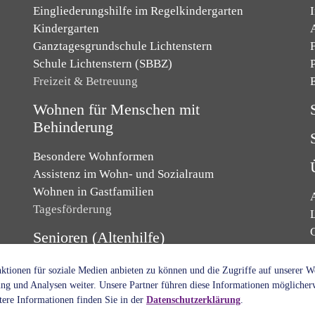
Eingliederungshilfe im Regelkindergarten
Kindergarten
Ganztagesgrundschule Lichtenstern
F
Schule Lichtenstern (SBBZ)
Freizeit & Betreuung
Wohnen für Menschen mit
Behinderung
Besondere Wohnformen
Assistenz im Wohn- und Sozialraum
Wohnen in Gastfamilien
Tagesförderung
L
Senioren (Altenhilfe)
Senioren- und Pflegeheim
tionen für soziale Medien anbieten zu können und die Zugriffe auf unserer 
Kurzzeitpflege
ng und Analysen weiter. Unsere Partner führen diese Informationen möglicher
ere Informationen finden Sie in der
Datenschutzerklärung
.
Tagespflege