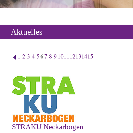
Aktuelles
6
1
2
3
4
5
7
8
9
10
11
12
13
14
15
STRAKU Neckarbogen