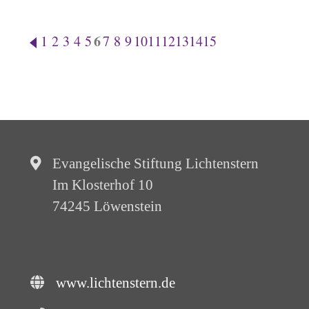
6
1
2
3
4
5
7
8
9
10
11
12
13
14
15
Evangelische Stiftung Lichtenstern
Im Klosterhof 10
74245 Löwenstein
www.lichtenstern.de