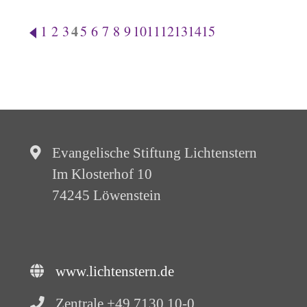
4
1
2
3
5
6
7
8
9
10
11
12
13
14
15
Evangelische Stiftung Lichtenstern
Im Klosterhof 10
74245 Löwenstein
www.lichtenstern.de
Zentrale +49 7130 10-0