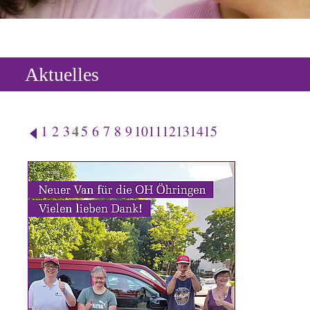
Aktuelles
4
1
2
3
5
6
7
8
9
10
11
12
13
14
15