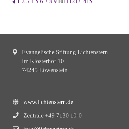
10
1
2
3
4
5
6
7
8
9
11
12
13
14
15
Evangelische Stiftung Lichtenstern
Im Klosterhof 10
74245 Löwenstein
www.lichtenstern.de
Zentrale +49 7130 10-0