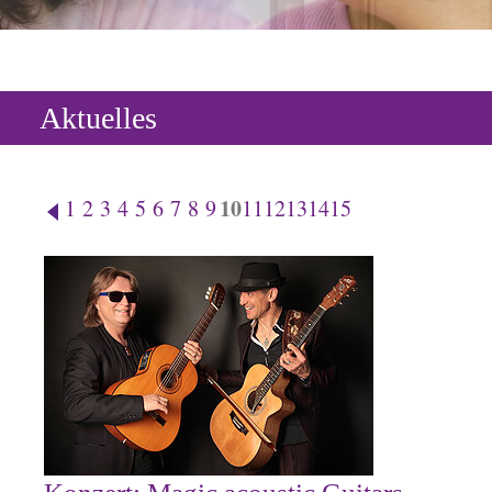
Aktuelles
10
1
2
3
4
5
6
7
8
9
11
12
13
14
15
Konzert: Magic acoustic Guitars