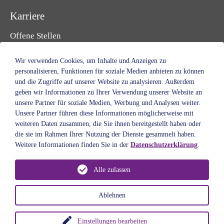
Karriere
Offene Stellen
Initiativbewerbung
Ausbildung & Studium
Wir verwenden Cookies, um Inhalte und Anzeigen zu
Freiwilligendienst
personalisieren, Funktionen für soziale Medien anbieten zu können
und die Zugriffe auf unserer Website zu analysieren. Außerdem
Praktikum & Ferien
geben wir Informationen zu Ihrer Verwendung unserer Website an
Ehrenamt
unsere Partner für soziale Medien, Werbung und Analysen weiter.
Unsere Partner führen diese Informationen möglicherweise mit
Spenden & Helfen
weiteren Daten zusammen, die Sie ihnen bereitgestellt haben oder
Standorte
die sie im Rahmen Ihrer Nutzung der Dienste gesammelt haben.
Weitere Informationen finden Sie in der
Datenschutzerklärung
.
Über uns
Alle zulassen
Auftrag
Leitbild
Ablehnen
Geschichte
Organe
Einstellungen bearbeiten
Gremien & Fördervereine