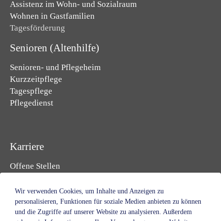
Assistenz im Wohn- und Sozialraum
Wohnen in Gastfamilien
Tagesförderung
Senioren (Altenhilfe)
Senioren- und Pflegeheim
Kurzzeitpflege
Tagespflege
Pflegedienst
Karriere
Offene Stellen
Initiativbewerbung
Ausbildung & Studium
Wir verwenden Cookies, um Inhalte und Anzeigen zu
Freiwilligendienst
personalisieren, Funktionen für soziale Medien anbieten zu können
und die Zugriffe auf unserer Website zu analysieren. Außerdem
Praktikum & Ferien