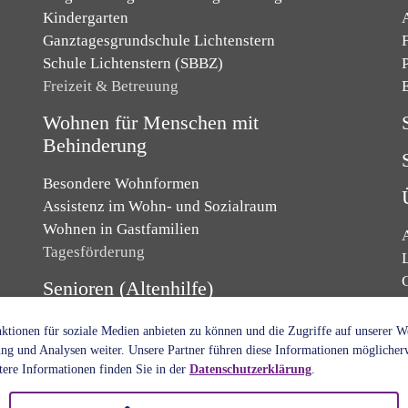
Kindergarten
Ganztagesgrundschule Lichtenstern
F
Schule Lichtenstern (SBBZ)
Freizeit & Betreuung
Wohnen für Menschen mit
Behinderung
Besondere Wohnformen
Assistenz im Wohn- und Sozialraum
Wohnen in Gastfamilien
Tagesförderung
L
Senioren (Altenhilfe)
Senioren- und Pflegeheim
tionen für soziale Medien anbieten zu können und die Zugriffe auf unserer 
Kurzzeitpflege
ng und Analysen weiter. Unsere Partner führen diese Informationen möglicher
ere Informationen finden Sie in der
Datenschutzerklärung
.
Tagespflege
Pflegedienst