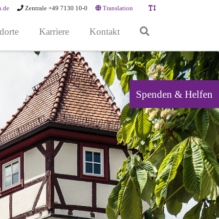
n.de
Zentrale +49 7130 10-0
Translation
dorte
Karriere
Kontakt
Spenden & Helfen